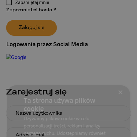
Zapamiętaj mnie
Zapomniałeś hasła ?
Zaloguj się
Logowania przez Social Media
Zarejestruj się
×
Ta strona używa plików
cookie
Używamy plików cookie w celu
personalizacji treści, reklam i analizy
naszego ruchu. Udostępniamy również