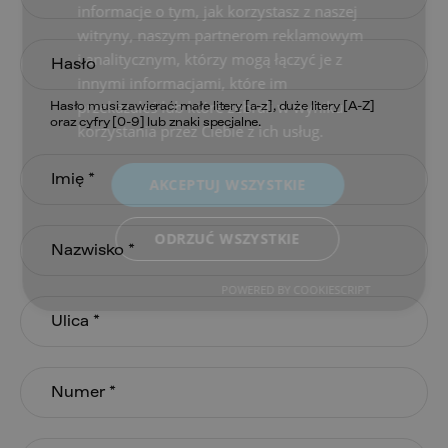
informacje o tym, jak korzystasz z naszej
witryny, naszym partnerom reklamowym
i analitycznym, którzy mogą łączyć je z
innymi informacjami, które im
przekazałeś lub które zebrali w wyniku
Hasło musi zawierać: małe litery [a-z], duże litery [A-Z]
oraz cyfry [0-9] lub znaki specjalne.
korzystania przez Ciebie z ich usług.
AKCEPTUJ WSZYSTKIE
ODRZUĆ WSZYSTKIE
POWERED BY COOKIESCRIPT